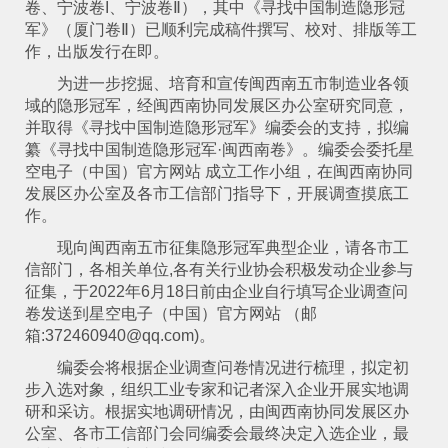
卷、宁波卷I、宁波卷Ⅱ），其中《寻找中国制造隐形冠
军》（厦门卷Ⅱ）已顺利完成稿件撰写、校对、排版等工
作，出版发行在即。
为进一步挖掘、培育和宣传闽西南五市制造业各领
域的隐形冠军，经闽西南协同发展区办公室研究同意，
并取得《寻找中国制造隐形冠军》编委会的支持，拟编
纂《寻找中国制造隐形冠军·闽西南卷》。编委会委托星
空电子（中国）官方网站 成立工作小组，在闽西南协同
发展区办公室及各市工信部门指导下，开展调查摸底工
作。
现向闽西南五市征集隐形冠军典型企业，请各市工
信部门，各相关单位,各有关行业协会积极发动企业参与
征集，于2022年6月18日前由企业自行填写企业调查问
卷发送到星空电子（中国）官方网站 （邮
箱:372460940@qq.com)。
编委会将根据企业调查问卷情况进行梳理，拟定初
步入选对象，组织工业专家和记者深入企业开展实地调
研和采访。根据实地调研情况，由闽西南协同发展区办
公室、各市工信部门会同编委会最终决定入选企业，最