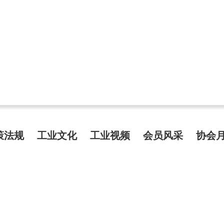
策法规
工业文化
工业视频
会员风采
协会