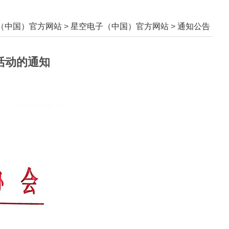
（中国）官方网站
>
星空电子（中国）官方网站
>
通知公告
活动的通知