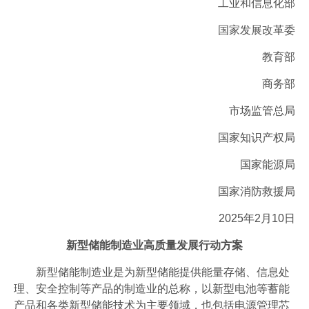
工业和信息化部
国家发展改革委
教育部
商务部
市场监管总局
国家知识产权局
国家能源局
国家消防救援局
2025年2月10日
新型储能制造业高质量发展行动方案
新型储能制造业是为新型储能提供能量存储、信息处
理、安全控制等产品的制造业的总称，以新型电池等蓄能
产品和各类新型储能技术为主要领域，也包括电源管理芯