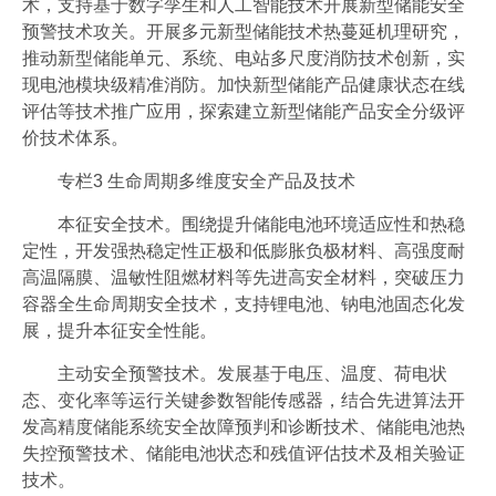
术，支持基于数字孪生和人工智能技术开展新型储能安全
预警技术攻关。开展多元新型储能技术热蔓延机理研究，
推动新型储能单元、系统、电站多尺度消防技术创新，实
现电池模块级精准消防。加快新型储能产品健康状态在线
评估等技术推广应用，探索建立新型储能产品安全分级评
价技术体系。
专栏3 生命周期多维度安全产品及技术
本征安全技术。围绕提升储能电池环境适应性和热稳
定性，开发强热稳定性正极和低膨胀负极材料、高强度耐
高温隔膜、温敏性阻燃材料等先进高安全材料，突破压力
容器全生命周期安全技术，支持锂电池、钠电池固态化发
展，提升本征安全性能。
主动安全预警技术。发展基于电压、温度、荷电状
态、变化率等运行关键参数智能传感器，结合先进算法开
发高精度储能系统安全故障预判和诊断技术、储能电池热
失控预警技术、储能电池状态和残值评估技术及相关验证
技术。