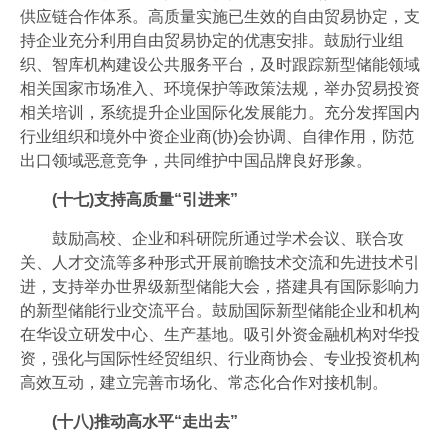
供应链合作体系。高质量实施已生效的自由贸易协定，支
持企业充分利用自由贸易协定的优惠安排。鼓励行业组
织、智库机构建设公共服务平台，及时跟踪新型储能领域
相关国家市场准入、环境保护等政策法规，举办贸易投资
相关培训，系统提升企业国际化发展能力。充分发挥国内
行业组织和境外中资企业商(协)会协调、自律作用，防范
出口领域恶意竞争，共同维护中国品牌良好形象。
(十七)支持高质量“引进来”
鼓励高校、企业和科研院所通过学术会议、联合攻
关、人才交流等多种形式开展前瞻技术交流和先进技术引
进，支持举办世界级新型储能大会，搭建具有国际影响力
的新型储能行业交流平台。鼓励国际新型储能企业和机构
在华设立研发中心、生产基地。吸引外资金融机构对华投
资，强化与国际性经贸组织、行业商协会、专业投资机构
高效互动，建立完善市场化、常态化合作对接机制。
(十八)推动高水平“走出去”