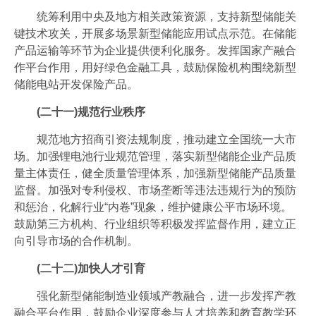
统筹利用中央及地方相关政策资源，支持新型储能关
键技术攻关，开展多场景新型储能应用试点示范。在储能
产品运输等环节为企业提供便利化服务。发挥国家产融合
作平台作用，用好绿色金融工具，鼓励保险机构围绕新型
储能电站开发保险产品。
(二十一)规范行业秩序
规范地方招商引资法规制度，推动建立全国统一大市
场。加强锂电池行业规范管理，落实新型储能企业产品质
量主体责任，健全质量管理体系，加强新型储能产品质量
监督。加强对专利侵权、市场垄断等违法违规行为的预防
和惩治，化解行业“内卷”现象，维护健康公平市场环境。
鼓励第三方机构、行业组织等积极发挥监督作用，建立正
向引导市场的合作机制。
(二十二)加快人才引育
强化新型储能制造业领域产教融合，进一步发挥产教
融合平台作用，鼓励企业深度参与人才培养和教育教学环