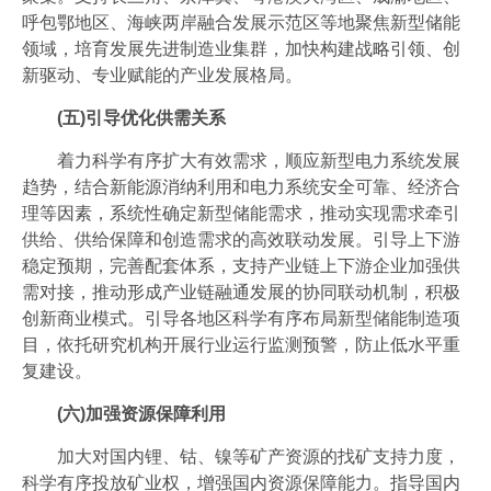
呼包鄂地区、海峡两岸融合发展示范区等地聚焦新型储能
领域，培育发展先进制造业集群，加快构建战略引领、创
新驱动、专业赋能的产业发展格局。
(五)引导优化供需关系
着力科学有序扩大有效需求，顺应新型电力系统发展
趋势，结合新能源消纳利用和电力系统安全可靠、经济合
理等因素，系统性确定新型储能需求，推动实现需求牵引
供给、供给保障和创造需求的高效联动发展。引导上下游
稳定预期，完善配套体系，支持产业链上下游企业加强供
需对接，推动形成产业链融通发展的协同联动机制，积极
创新商业模式。引导各地区科学有序布局新型储能制造项
目，依托研究机构开展行业运行监测预警，防止低水平重
复建设。
(六)加强资源保障利用
加大对国内锂、钴、镍等矿产资源的找矿支持力度，
科学有序投放矿业权，增强国内资源保障能力。指导国内