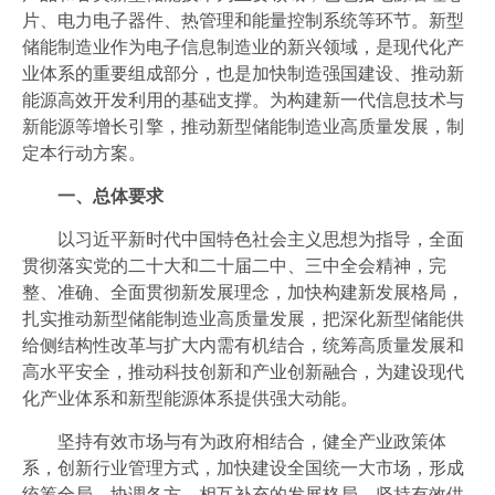
片、电力电子器件、热管理和能量控制系统等环节。新型
储能制造业作为电子信息制造业的新兴领域，是现代化产
业体系的重要组成部分，也是加快制造强国建设、推动新
能源高效开发利用的基础支撑。为构建新一代信息技术与
新能源等增长引擎，推动新型储能制造业高质量发展，制
定本行动方案。
一、总体要求
以习近平新时代中国特色社会主义思想为指导，全面
贯彻落实党的二十大和二十届二中、三中全会精神，完
整、准确、全面贯彻新发展理念，加快构建新发展格局，
扎实推动新型储能制造业高质量发展，把深化新型储能供
给侧结构性改革与扩大内需有机结合，统筹高质量发展和
高水平安全，推动科技创新和产业创新融合，为建设现代
化产业体系和新型能源体系提供强大动能。
坚持有效市场与有为政府相结合，健全产业政策体
系，创新行业管理方式，加快建设全国统一大市场，形成
统筹全局、协调各方、相互补充的发展格局。坚持有效供