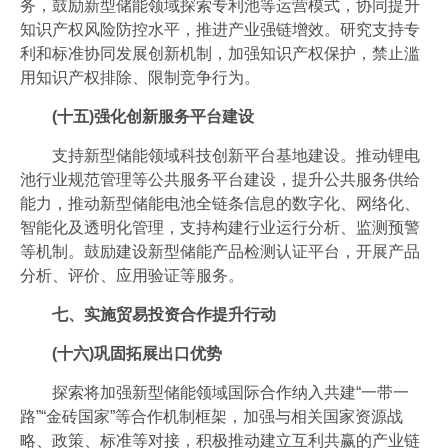
务，鼓励新型储能领域探索专利池等运营模式，协同提升
知识产权风险防控水平，推进产业强链增效。研究支持专
利和标准协同发展创新机制，加强知识产权保护，禁止滥
用知识产权排除、限制竞争行为。
(十五)强化创新服务平台建设
支持新型储能领域科技创新平台基地建设。推动锂电
池行业规范管理等公共服务平台建设，提升公共服务供给
能力，推动新型储能电池全链条信息的数字化、网络化、
智能化及透明化管理，支持构建行业运行分析、监测预警
等机制。鼓励建设新型储能产品检测认证平台，开展产品
分析、评价、应用验证等服务。
七、实施贸易投资合作提升行动
(十六)巩固拓展出口优势
探索将加强新型储能领域国际合作纳入共建“一带一
路”“金砖国家”等合作机制框架，加强与相关国家资源战
略、政策、标准等对接，积极推动建立互利共赢的产业链