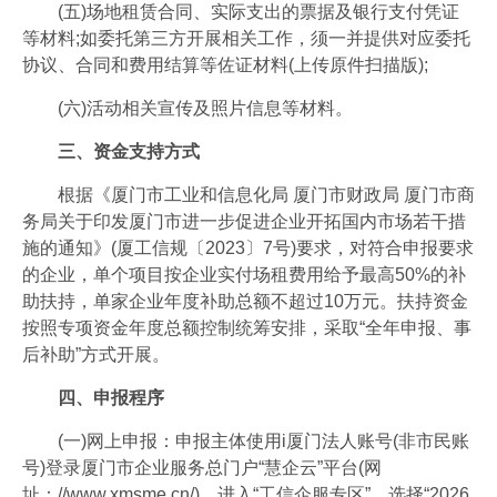
(五)场地租赁合同、实际支出的票据及银行支付凭证
等材料;如委托第三方开展相关工作，须一并提供对应委托
协议、合同和费用结算等佐证材料(上传原件扫描版);
(六)活动相关宣传及照片信息等材料。
三、资金支持方式
根据《厦门市工业和信息化局 厦门市财政局 厦门市商
务局关于印发厦门市进一步促进企业开拓国内市场若干措
施的通知》(厦工信规〔2023〕7号)要求，对符合申报要求
的企业，单个项目按企业实付场租费用给予最高50%的补
助扶持，单家企业年度补助总额不超过10万元。扶持资金
按照专项资金年度总额控制统筹安排，采取“全年申报、事
后补助”方式开展。
四、申报程序
(一)网上申报：申报主体使用i厦门法人账号(非市民账
号)登录厦门市企业服务总门户“慧企云”平台(网
址：//www.xmsme.cn/)，进入“工信企服专区”，选择“2026