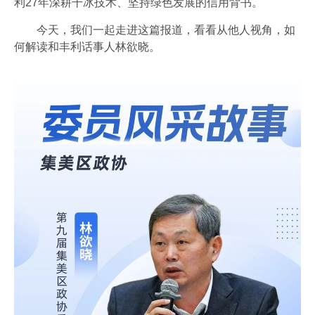
利27年深耕干冰技术、坚持绿色发展的信用背书。
会员风采
今天，我们一起走进这篇报道，看看从他人视角，如
协会月刊
何解读和丰利话事人林欲晓。
星空电子（中国）官方网站
加入我们