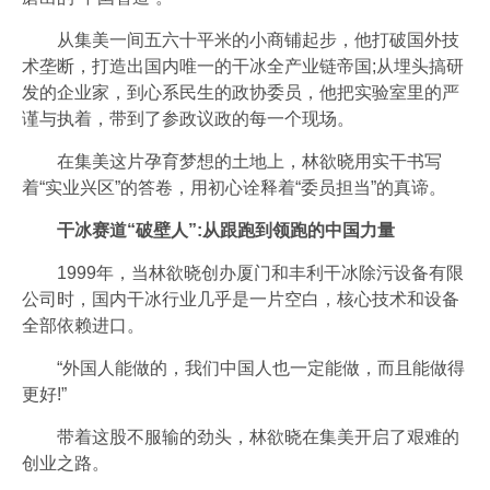
从集美一间五六十平米的小商铺起步，他打破国外技
术垄断，打造出国内唯一的干冰全产业链帝国;从埋头搞研
发的企业家，到心系民生的政协委员，他把实验室里的严
谨与执着，带到了参政议政的每一个现场。
在集美这片孕育梦想的土地上，林欲晓用实干书写
着“实业兴区”的答卷，用初心诠释着“委员担当”的真谛。
干冰赛道“破壁人”:从跟跑到领跑的中国力量
1999年，当林欲晓创办厦门和丰利干冰除污设备有限
公司时，国内干冰行业几乎是一片空白，核心技术和设备
全部依赖进口。
“外国人能做的，我们中国人也一定能做，而且能做得
更好!”
带着这股不服输的劲头，林欲晓在集美开启了艰难的
创业之路。