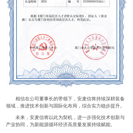
相信在公司董事长的带领下，安麦信将持续深耕装备
领域，推进技术创新与国际化布局，综合实力稳步提升。
未来，安麦信将以此为契机，进一步强化技术创新与
产业协同，为新能源循环经济高质量发展持续赋能。