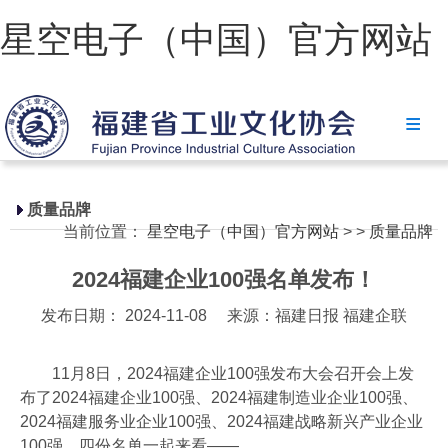
星空电子（中国）官方网站
星空电子（中国）官方网站
协会简介
政策法规
质量品牌
当前位置：
星空电子（中国）官方网站
>
>
质量品牌
星空电子（中国）官方网站
2024福建企业100强名单发布！
省级政策
发布日期： 2024-11-08
来源：福建日报 福建企联
地方政策
工业文化
11月8日，
2024福建企业100强发布大会召开会上发
布了2024福建企业100强、2024福建制造业企业100强、
工业视频
2024福建服务业企业100强、2024福建战略新兴产业企业
100强。四份名单一起来看——