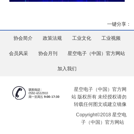
一键分享：
协会简介
政策法规
工业文化
工业视频
会员风采
协会月刊
星空电子（中国）官方网站
加入我们
星空电子（中国）官方网
站 版权所有 未经授权请勿
转载任何图文或建立镜像
Copyright©2018 星空电
子（中国）官方网站